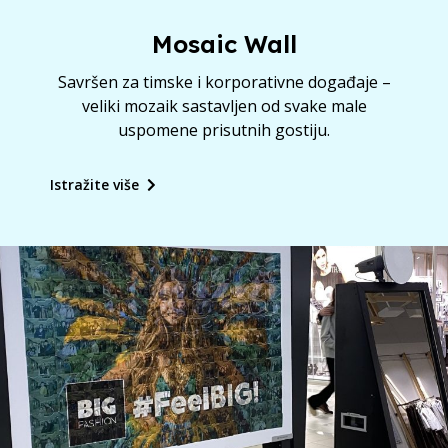
Mosaic Wall
Savršen za timske i korporativne događaje –
veliki mozaik sastavljen od svake male
uspomene prisutnih gostiju.
Istražite više