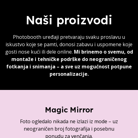
Naši proizvodi
Photobooth uređaji pretvaraju svaku proslavu u
iskustvo koje se pamti, donosi zabavu i uspomene koje
gosti nose kući ili dele online.
Mi brinemo o svemu, od
montaže i tehničke podrške do neograničenog
fotkanja i snimanja – a sve uz mogućnost potpune
personalizacije.
Magic Mirror
Foto ogledalo nikada ne izlazi iz mode – uz
neograničen broj fotografija i posebnu
ponudu za venčanja.