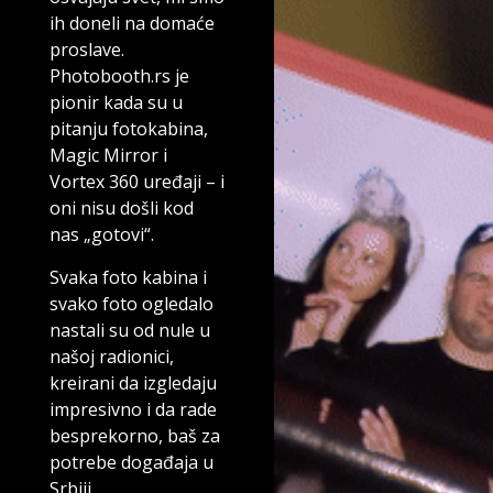
ih doneli na domaće
proslave.
Photobooth.rs je
pionir kada su u
pitanju fotokabina,
Magic Mirror i
Vortex 360 uređaji – i
oni nisu došli kod
nas „gotovi“.
Svaka foto kabina i
svako foto ogledalo
nastali su od nule u
našoj radionici,
kreirani da izgledaju
impresivno i da rade
besprekorno, baš za
potrebe događaja u
Srbiji.