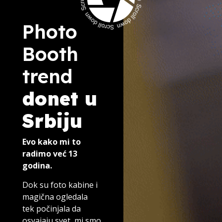
Photo
Booth
trend
donet u
Srbiju
Evo kako mi to
radimo već 13
godina.
Dok su foto kabine i
magična ogledala
tek počinjala da
osvajaju svet, mi smo