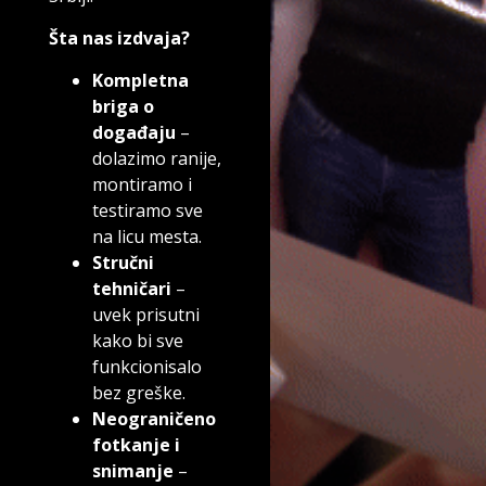
Šta nas izdvaja?
Kompletna
briga o
događaju
–
dolazimo ranije,
montiramo i
testiramo sve
na licu mesta.
Stručni
tehničari
–
uvek prisutni
kako bi sve
funkcionisalo
bez greške.
Neograničeno
fotkanje i
snimanje
–