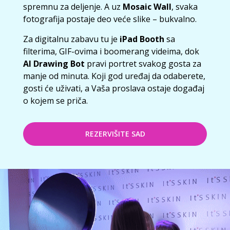
spremnu za deljenje. A uz
Mosaic Wall
, svaka
fotografija postaje deo veće slike – bukvalno.
Za digitalnu zabavu tu je
iPad Booth
sa
filterima, GIF-ovima i boomerang videima, dok
AI Drawing Bot
pravi portret svakog gosta za
manje od minuta. Koji god uređaj da odaberete,
gosti će uživati, a Vaša proslava ostaje događaj
o kojem se priča.
REZERVIŠITE SAD