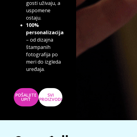
gosti uživaju, a
uspomene
ostaju.
100%
personalizacija
– od dizajna
štampanih
fotografija po
meri do izgleda
uređaja.
POŠALJITE
SVI
UPIT
PROIZVODI