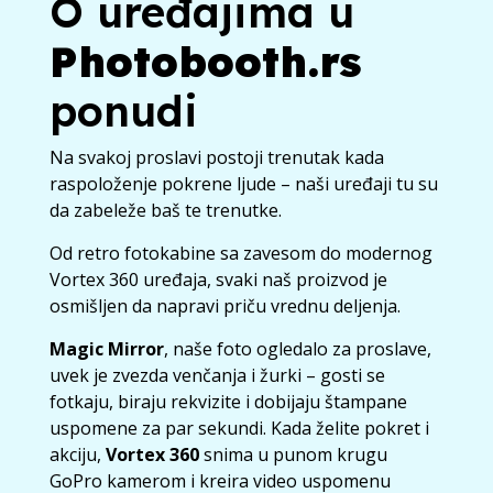
O uređajima u
Photobooth.rs
ponudi
Na svakoj proslavi postoji trenutak kada
raspoloženje pokrene ljude – naši uređaji tu su
da zabeleže baš te trenutke.
Od retro fotokabine sa zavesom do modernog
Vortex 360 uređaja, svaki naš proizvod je
osmišljen da napravi priču vrednu deljenja.
Magic Mirror
, naše foto ogledalo za proslave,
uvek je zvezda venčanja i žurki – gosti se
fotkaju, biraju rekvizite i dobijaju štampane
uspomene za par sekundi. Kada želite pokret i
akciju,
Vortex 360
snima u punom krugu
GoPro kamerom i kreira video uspomenu