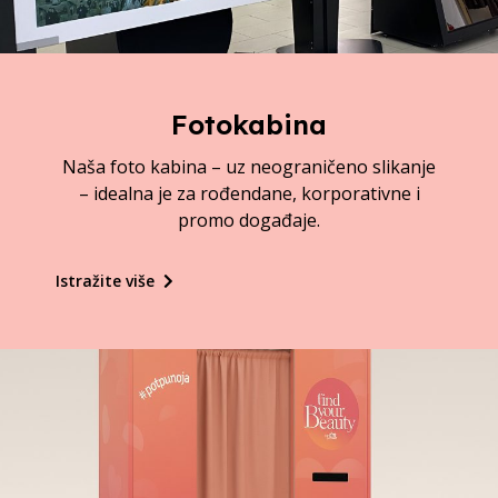
Fotokabina
Naša foto kabina – uz neograničeno slikanje
– idealna je za rođendane, korporativne i
promo događaje.
Istražite više